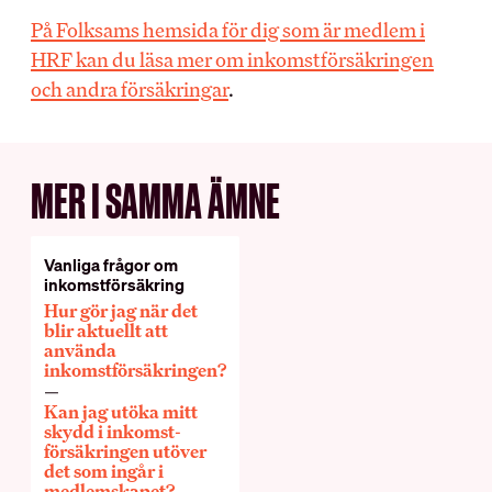
Vanliga frågor
Teckna kollektivavtal
På Folksams hemsida för dig som är medlem i
Förhandling
HRF kan du läsa mer om inkomstförsäkringen
och andra försäkringar
.
DIN LÖN
IN ENGLISH
Sommarjobb
OB-tillägg
MER I SAMMA ÄMNE
About HRF
Semester
The membership
Pension
Join us
Vanliga frågor om
Ungdomslöner
Everything related to your
inkomstförsäkring
Anställningsbevis
salary
Hur gör jag när det
blir aktuellt att
använda
inkomstförsäkringen?
OM HRF
Kan jag utöka mitt
Kontakt
skydd i inkomst­
försäkringen utöver
Vår organisation
det som ingår i
Press
medlemskapet?