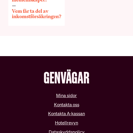
Schysta villkor
Vem får ta del av
Internationella samarbeten
inkomstförsäkringen?
Lediga tjänster
GENVÄGAR
Mina sidor
Kontakta oss
Kontakta A-kassan
Hotellrevyn
Dataskyddspolicy