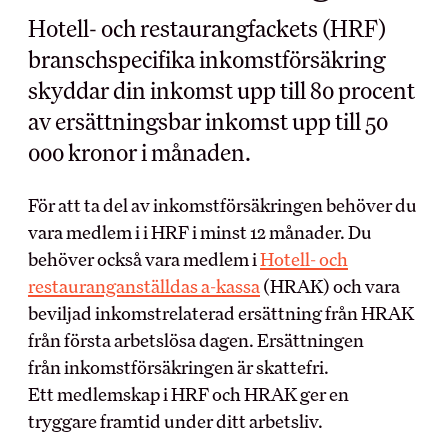
Hotell- och restaurangfackets (HRF)
MEDLEMSKAPET
BRANSCH OCH
branschspecifika inkomstförsäkring
ARBETSLIV
skyddar din inkomst upp till 80 procent
Medlemsförmåner
av ersättningsbar inkomst upp till 50
Kollektivavtal
Arbetsmiljö
000 kronor i månaden.
Förtroendevald
Myndighet
Utbildningar
Skolinformation
Försäkringar
För att ta del av inkomstförsäkringen behöver du
Stipendium
Inkomst­försäkring
vara medlem i i HRF i minst 12 månader. Du
Besöksnäringens
behöver också vara medlem i
Hotell- och
Pensionärsmedlem
forsknings- och
utvecklingsfond (BFUF)
restauranganställdas a-kassa
Studerandemedlem
(HRAK) och vara
Utbildningsrådet för Hotell
Ung i HRF
beviljad inkomstrelaterad ersättning från HRAK
och Restauranger
Uppdragsredovisning
från första arbetslösa dagen. Ersättningen
från inkomstförsäkringen är skattefri.
ARBETSGIVARE
Ett medlemskap i HRF och HRAK ger en
RÅD OCH STÖD
tryggare framtid under ditt arbetsliv.
Kollektivavtalet