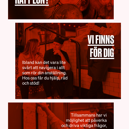
Vanliga frågor
Teckna kollektivavtal
Förhandling
DIN LÖN
VI FINNS
IN ENGLISH
Sommarjobb
OB-tillägg
FÖR DIG
About HRF
Semester
The membership
Pension
Ibland kan det vara lite
Join us
svårt att navigera i allt
Ungdomslöner
som rör din anställning.
Everything related to your
Anställningsbevis
Hos oss får du hjälp, råd
salary
och stöd!
OM HRF
Kontakt
Tillsammans har vi
möjlighet att påverka
Vår organisation
och driva viktiga frågor,
Press