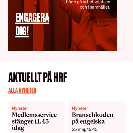
både på arbetsplatsen
Schysta villkor
och i samhället.
ENGAGERA
Internationella samarbeten
Lediga tjänster
DIG!
AKTUELLT PÅ HRF
ALLA NYHETER
Nyheter
Nyheter
Medlemsservice
Branschkoden
stänger 11.45
på engelska
idag
25 maj, 15:45