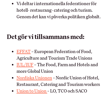
Vi deltar i internationella federationer för
Vanliga frågor
Teckna kollektivavtal
hotell- restaurang- catering och turism.
Förhandling
Genom det kan vi påverka politiken globalt.
DIN LÖN
IN ENGLISH
Sommarjobb
Det gör vi tillsammans med:
OB-tillägg
About HRF
Semester
The membership
EFFAT
– European Federation of Food,
Pension
Join us
Agriculture and Tourism Trade Unions
Ungdomslöner
Everything related to your
IUL/IUF
– The Food, Farm and Hotels and
Anställningsbevis
salary
more Global Union
Nordiska Unionen
– Nordic Union of Hotel,
OM HRF
Restaurant, Catering and Tourism workers
Union to Union
– LO, TCO och SACO
Kontakt
Vår organisation
Press