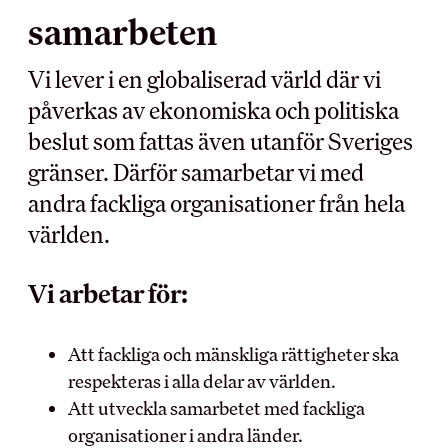
samarbeten
MEDLEMSKAPET
BRANSCH OCH
Vi lever i en globaliserad värld där vi
ARBETSLIV
Medlemsförmåner
påverkas av ekonomiska och politiska
Kollektivavtal
Arbetsmiljö
beslut som fattas även utanför Sveriges
Förtroendevald
Myndighet
gränser. Därför samarbetar vi med
Utbildningar
Skolinformation
andra fackliga organisationer från hela
Försäkringar
Stipendium
världen.
Inkomst­försäkring
Besöksnäringens
Pensionärsmedlem
forsknings- och
utvecklingsfond (BFUF)
Studerandemedlem
Vi arbetar för:
Utbildningsrådet för Hotell
Ung i HRF
och Restauranger
Uppdragsredovisning
Att fackliga och mänskliga rättigheter ska
respekteras i alla delar av världen.
ARBETSGIVARE
RÅD OCH STÖD
Att utveckla samarbetet med fackliga
organisationer i andra länder.
Kollektivavtalet