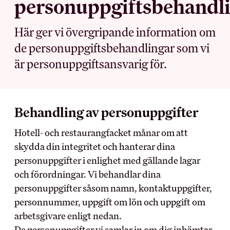
personuppgiftsbehandl
MEDLEMSKAPET
BRANSCH OCH
Här ger vi övergripande information om
ARBETSLIV
de personuppgiftsbehandlingar som vi
Medlemsförmåner
är personuppgiftsansvarig för.
Kollektivavtal
Arbetsmiljö
Förtroendevald
Myndighet
Utbildningar
Skolinformation
Försäkringar
Behandling av personuppgifter
Stipendium
Inkomst­försäkring
Besöksnäringens
Hotell- och restaurangfacket månar om att
Pensionärsmedlem
forsknings- och
utvecklingsfond (BFUF)
skydda din integritet och hanterar dina
Studerandemedlem
Utbildningsrådet för Hotell
personuppgifter i enlighet med gällande lagar
Ung i HRF
och Restauranger
Uppdragsredovisning
och förordningar. Vi behandlar dina
personuppgifter såsom namn, kontaktuppgifter,
ARBETSGIVARE
personnummer, uppgift om lön och uppgift om
RÅD OCH STÖD
arbetsgivare enligt nedan.
Kollektivavtalet
De personuppgifter vi samlar in om dig inhämtar