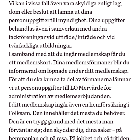
Vi kan i vissa fall även vara skyldiga enligt lag,
Schysta villkor
dom eller beslut att lämna ut dina
Internationella samarbeten
personuppgifter till myndighet. Dina uppgifter
Lediga tjänster
behandlas även i samverkan med andra
fackföreningar vid utträde/inträde och vid
tvärfackliga utbildningar.
I samband med att du ingår medlemskap får du
ett medlemskort. Dina medlemsförmåner blir du
informerad om löpnade under ditt medlemskap.
För att du ska kunna ta del av förmånerna lämnar
vi ut personuppgifter till LO Mervärde för
administration av medlemserbjudanden.
I ditt medlemskap ingår även en hemförsäkring i
Folksam. Den innehåller det mesta du behöver.
Den är en trygg grund med det mesta man
förväntar sig; den skyddar dig, dina saker – på
hemmaplan och på resa. På jobbet och på fritiden.