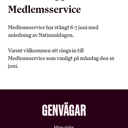
Medlemsservice
MEDLEMSKAPET
BRANSCH OCH
ARBETSLIV
Medlemsservice har stängt 6-7 juni med
Medlemsförmåner
anledning av Nationaldagen.
Kollektivavtal
Arbetsmiljö
Förtroendevald
Myndighet
Varmt välkommen att ringa in till
Utbildningar
Skolinformation
Försäkringar
Medlemsservice som vanligt på måndag den 10
Stipendium
juni.
Inkomst­försäkring
Besöksnäringens
Pensionärsmedlem
forsknings- och
utvecklingsfond (BFUF)
Studerandemedlem
Utbildningsrådet för Hotell
Ung i HRF
och Restauranger
Uppdragsredovisning
GENVÄGAR
ARBETSGIVARE
RÅD OCH STÖD
Mina sidor
Kollektivavtalet