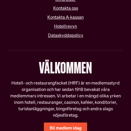
Vanliga frågor
Teckna kollektivavtal
Kontakta oss
Förhandling
Kontakta A-kassan
DIN LÖN
Hotellrevyn
IN ENGLISH
Dataskyddspolicy
Sommarjobb
OB-tillägg
About HRF
Semester
The membership
VÄLKOMMEN
Pension
Join us
Ungdomslöner
Everything related to your
Anställningsbevis
salary
Hotell- och restaurangfacket (HRF) är en medlemsstyrd
organisation och har sedan 1918 bevakat våra
medlemmars intressen. Vi arbetar i en mängd olika yrken
OM HRF
inom hotell, restauranger, casinon, kaféer, konditorier,
turistanläggningar, bingoföretag och andra slags
Kontakt
nöjesföretag.
Vår organisation
Bli medlem idag
Press