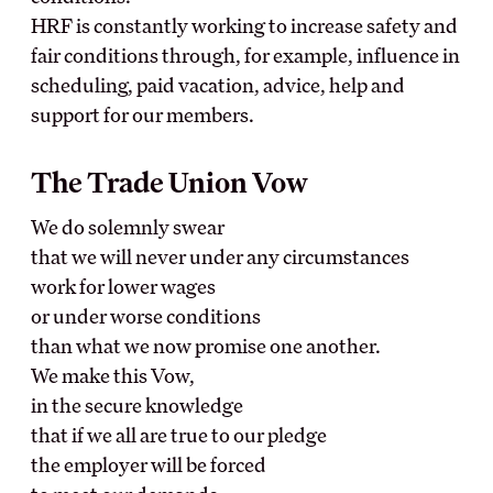
Vanliga frågor
HRF is constantly working to increase safety and
Teckna kollektivavtal
fair conditions through, for example, influence in
Förhandling
scheduling, paid vacation, advice, help and
DIN LÖN
support for our members.
IN ENGLISH
Sommarjobb
The Trade Union Vow
OB-tillägg
About HRF
Semester
The membership
We do solemnly swear
Pension
Join us
that we will never under any circumstances
Ungdomslöner
Everything related to your
work for lower wages
Anställningsbevis
salary
or under worse conditions
than what we now promise one another.
OM HRF
We make this Vow,
in the secure knowledge
Kontakt
that if we all are true to our pledge
Vår organisation
the employer will be forced
Press