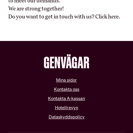
to meet our demands.
Schysta villkor
We are strong together!
Internationella samarbeten
Do you want to get in touch with us? Click here.
Lediga tjänster
GENVÄGAR
Mina sidor
Kontakta oss
Kontakta A-kassan
Hotellrevyn
Dataskyddspolicy