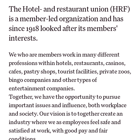
The Hotel- and restaurant union (HRF)
MEDLEMSKAPET
BRANSCH OCH
is a member-led organization and has
ARBETSLIV
since 1918 looked after its members'
Medlemsförmåner
interests.
Kollektivavtal
Arbetsmiljö
Förtroendevald
Myndighet
We who are members work in many different
Utbildningar
Skolinformation
professions within hotels, restaurants, casinos,
Försäkringar
Stipendium
cafes, pastry shops, tourist facilities, private zoos,
Inkomst­försäkring
Besöksnäringens
bingo companies and other types of
Pensionärsmedlem
forsknings- och
utvecklingsfond (BFUF)
entertainment companies.
Studerandemedlem
Utbildningsrådet för Hotell
Together, we have the opportunity to pursue
Ung i HRF
och Restauranger
important issues and influence, both workplace
Uppdragsredovisning
and society. Our vision is to together create an
industry where we as employees feel safe and
ARBETSGIVARE
RÅD OCH STÖD
satisfied at work, with good pay and fair
conditions.
Kollektivavtalet