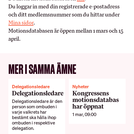
Vanliga frågor
Du loggar in med din registrerade e-postadress
Teckna kollektivavtal
och ditt medlemsnummer som du hittar under
Förhandling
Mina sidor
.
DIN LÖN
Motionsdatabasen är öppen mellan 1 mars och 15
IN ENGLISH
april.
Sommarjobb
OB-tillägg
About HRF
Semester
The membership
MER I SAMMA ÄMNE
Pension
Join us
Ungdomslöner
Everything related to your
Anställningsbevis
salary
Delegationsledare
Nyheter
Delegationsledare
Kongressens
motionsdatabas
OM HRF
Delegationsledare är den
har öppnat
person som ombuden i
varje valkrets har
1 mar, 09:00
Kontakt
bestämt ska hålla ihop
ombuden i respektive
Vår organisation
delegation.
Press