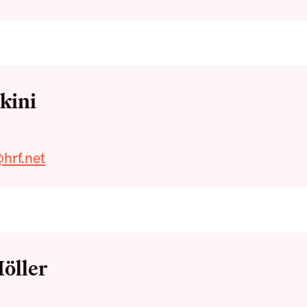
kini
er
@hrf.net
Möller