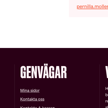
Telefonnumm
E-post
pernilla.molle
GENVÄGAR
H
Mina sidor
b
Kontakta oss
r
s
Kontakta A-kassan