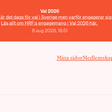
Val 2026
r det dags för val i Sverige men varför engagerar sig
Läs allt om HRF:s engagemang i Val 2026 här.
8 aug 2026, 18:51
Mina sidor
Medlemska
loggar in med BankID