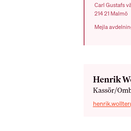
Ung i HRF
Carl Gustafs v
Uppdragsredovisning
214 21 Malmö
Mejla avdelnin
RÅD OCH STÖD
Int
Vanliga frågor
Namn
Henrik Wo
Roll
Kassör/Om
Telefonnumm
E-post
henrik.wollte