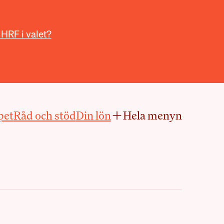
 HRF i valet?
pet
Råd och stöd
Din lön
Hela menyn