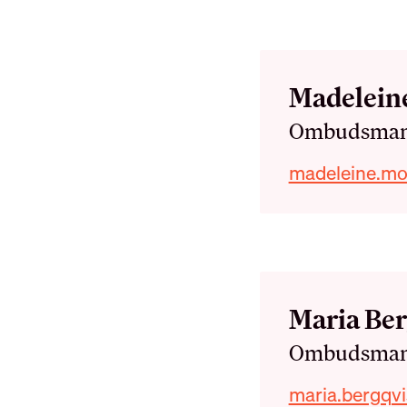
Namn
Madelein
Roll
Ombudsma
Telefonnumm
E-post
madeleine.mol
Namn
Maria Ber
Roll
Ombudsma
Telefonnumm
E-post
maria.bergqvi