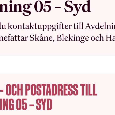
ning 05 – Syd
du kontaktuppgifter till Avdelni
DIN LÖN
BRANSCH OC
nefattar Skåne, Blekinge och Ha
ARBETSLIV
Sommarjobb
OB-tillägg
Arbetsmiljö
Semester
Myndighet
Pension
Skolinformation
Ungdomslöner
- OCH POSTADRESS TILL
Stipendium
Anställningsbevis
Besöksnäringens forsknin
ING 05 – SYD
utvecklingsfond (BF
Utbildningsrådet för Hote
Restauranger