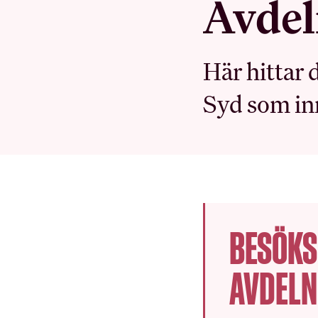
Avdel
Sök på hrf.net
Här hittar 
MEDLEMSKAPET
Syd som in
Medlemsförmåner
Kollektivavtal
Förtroendevald
Utbildningar
Försäkringar
BESÖKS
Inkomst­försäkring
AVDELN
Pensionärsmedlem
Studerandemedlem