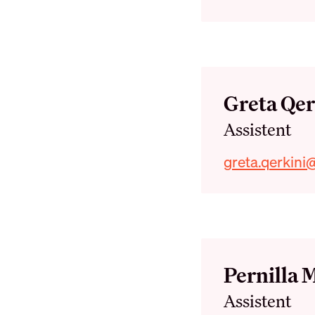
Namn
Greta Qer
Roll
Assistent
Telefonnumm
E-post
greta.qerkini
Namn
Pernilla 
Roll
Assistent