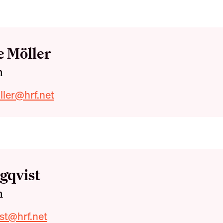
e Möller
n
er
ler@hrf.net
gqvist
n
er
st@hrf.net