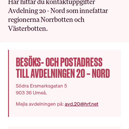
Här hittar du kontaktuppgifter
Avdelning 20 - Nord som innefattar
MEDLEMSKAPET
BRANSCH OCH
regionerna Norrbotten och
ARBETSLIV
Västerbotten.
Medlemsförmåner
Kollektivavtal
Arbetsmiljö
Förtroendevald
Myndighet
Utbildningar
Skolinformation
BESÖKS- OCH POSTADRESS
Försäkringar
Stipendium
Inkomst­försäkring
TILL AVDELNINGEN 20 – NORD
Besöksnäringens
Pensionärsmedlem
forsknings- och
utvecklingsfond (BFUF)
Studerandemedlem
Södra Ersmarksgatan 5
Utbildningsrådet för Hotell
Ung i HRF
903 36 Umeå.
och Restauranger
Uppdragsredovisning
Mejla avdelningen på:
avd.20@hrf.net
ARBETSGIVARE
RÅD OCH STÖD
Kollektivavtalet