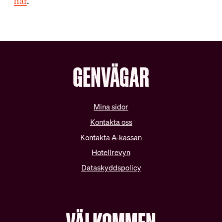
här
.
Vanliga frågor
Teckna kollektivavtal
Förhandling
DIN LÖN
IN ENGLISH
GENVÄGAR
Sommarjobb
OB-tillägg
About HRF
Semester
The membership
Mina sidor
Pension
Join us
Ungdomslöner
Kontakta oss
Everything related to your
Anställningsbevis
salary
Kontakta A-kassan
Hotellrevyn
OM HRF
Dataskyddspolicy
Kontakt
Vår organisation
Press