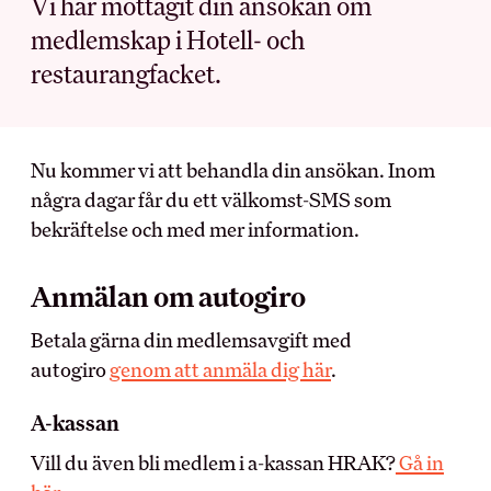
Vi har mottagit din ansökan om
medlemskap i Hotell- och
MEDLEMSKAPET
BRANSCH OCH
restaurangfacket.
ARBETSLIV
Medlemsförmåner
Kollektivavtal
Arbetsmiljö
Förtroendevald
Nu kommer vi att behandla din ansökan. Inom
Myndighet
Utbildningar
några dagar får du ett välkomst-SMS som
Skolinformation
Försäkringar
bekräftelse och med mer information.
Stipendium
Inkomst­försäkring
Besöksnäringens
Pensionärsmedlem
forsknings- och
Anmälan om autogiro
utvecklingsfond (BFUF)
Studerandemedlem
Utbildningsrådet för Hotell
Betala gärna din medlemsavgift med
Ung i HRF
och Restauranger
autogiro
genom att anmäla dig här
.
Uppdragsredovisning
A-kassan
ARBETSGIVARE
RÅD OCH STÖD
Vill du även bli medlem i a-kassan HRAK?
Gå in
Kollektivavtalet