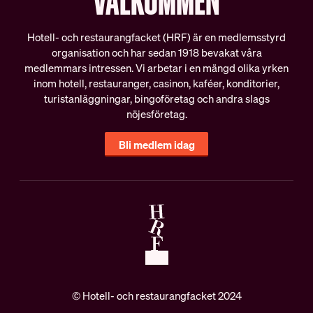
VÄLKOMMEN
Schysta villkor
Internationella samarbeten
Hotell- och restaurangfacket (HRF) är en medlemsstyrd
Lediga tjänster
organisation och har sedan 1918 bevakat våra
medlemmars intressen. Vi arbetar i en mängd olika yrken
inom hotell, restauranger, casinon, kaféer, konditorier,
turistanläggningar, bingoföretag och andra slags
nöjesföretag.
Bli medlem idag
© Hotell- och restaurangfacket 2024