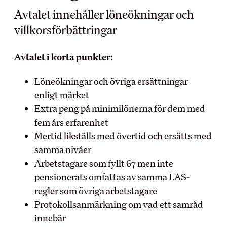
Avtalet innehåller löneökningar och
MEDLEMSKAPET
BRANSCH OCH
villkorsförbättringar
ARBETSLIV
Medlemsförmåner
Avtalet i korta punkter:
Kollektivavtal
Arbetsmiljö
Förtroendevald
Löneökningar och övriga ersättningar
Myndighet
Utbildningar
Skolinformation
enligt märket
Försäkringar
Extra peng på minimilönerna för dem med
Stipendium
Inkomst­försäkring
fem års erfarenhet
Besöksnäringens
Pensionärsmedlem
forsknings- och
Mertid likställs med övertid och ersätts med
utvecklingsfond (BFUF)
Studerandemedlem
samma nivåer
Utbildningsrådet för Hotell
Ung i HRF
Arbetstagare som fyllt 67 men inte
och Restauranger
Uppdragsredovisning
pensionerats omfattas av samma LAS-
regler som övriga arbetstagare
ARBETSGIVARE
Protokollsanmärkning om vad ett samråd
RÅD OCH STÖD
innebär
Kollektivavtalet