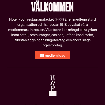
VÄLKOMMEN
Schysta villkor
Internationella samarbeten
Lediga tjänster
Hotell- och restaurangfacket (HRF) är en medlemsstyrd
organisation och har sedan 1918 bevakat våra
medlemmars intressen. Vi arbetar i en mängd olika yrken
inom hotell, restauranger, casinon, kaféer, konditorier,
turistanläggningar, bingoföretag och andra slags
nöjesföretag.
Bli medlem idag