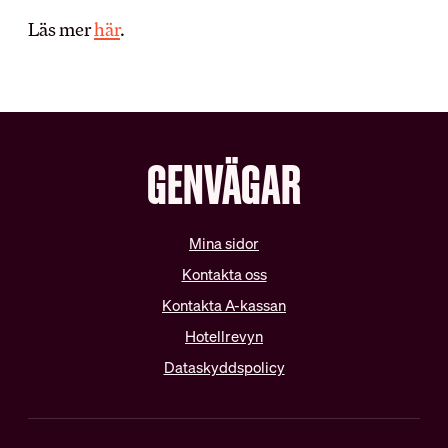
Vanliga frågor
Teckna kollektivavtal
Läs mer
här
.
Förhandling
DIN LÖN
IN ENGLISH
Sommarjobb
GENVÄGAR
OB-tillägg
About HRF
Semester
The membership
Pension
Join us
Ungdomslöner
Mina sidor
Everything related to your
Anställningsbevis
salary
Kontakta oss
Kontakta A-kassan
OM HRF
Hotellrevyn
Dataskyddspolicy
Kontakt
Vår organisation
Press