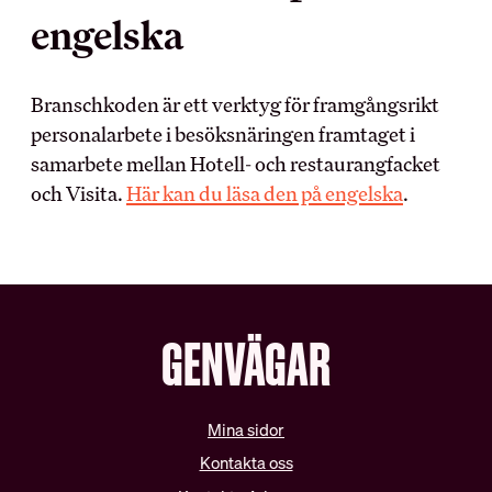
engelska
MEDLEMSKAPET
BRANSCH OCH
ARBETSLIV
Branschkoden är ett verktyg för framgångsrikt
Medlemsförmåner
personalarbete i besöksnäringen framtaget i
Kollektivavtal
Arbetsmiljö
samarbete mellan Hotell- och restaurangfacket
Förtroendevald
Myndighet
och Visita.
Här kan du läsa den på engelska
.
Utbildningar
Skolinformation
Försäkringar
Stipendium
Inkomst­försäkring
Besöksnäringens
Pensionärsmedlem
forsknings- och
utvecklingsfond (BFUF)
Studerandemedlem
Utbildningsrådet för Hotell
GENVÄGAR
Ung i HRF
och Restauranger
Uppdragsredovisning
ARBETSGIVARE
Mina sidor
RÅD OCH STÖD
Kontakta oss
Kollektivavtalet