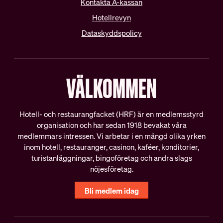
Kontakta A-kassan
Vanliga frågor
Teckna kollektivavtal
Hotellrevyn
Förhandling
Dataskyddspolicy
DIN LÖN
IN ENGLISH
Sommarjobb
VÄLKOMMEN
OB-tillägg
About HRF
Semester
The membership
Pension
Join us
Hotell- och restaurangfacket (HRF) är en medlemsstyrd
Ungdomslöner
organisation och har sedan 1918 bevakat våra
Everything related to your
Anställningsbevis
salary
medlemmars intressen. Vi arbetar i en mängd olika yrken
inom hotell, restauranger, casinon, kaféer, konditorier,
turistanläggningar, bingoföretag och andra slags
OM HRF
nöjesföretag.
Bli medlem idag
Kontakt
Vår organisation
Press