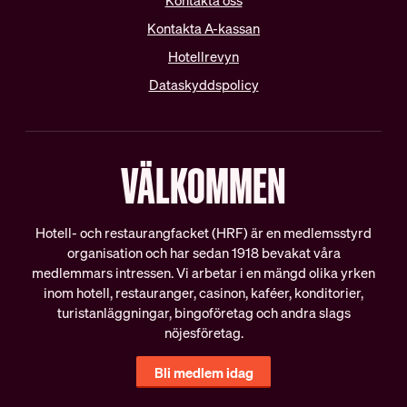
Kontakta oss
Vanliga frågor
Teckna kollektivavtal
Kontakta A-kassan
Förhandling
Hotellrevyn
DIN LÖN
Dataskyddspolicy
IN ENGLISH
Sommarjobb
OB-tillägg
About HRF
VÄLKOMMEN
Semester
The membership
Pension
Join us
Ungdomslöner
Everything related to your
Hotell- och restaurangfacket (HRF) är en medlemsstyrd
Anställningsbevis
salary
organisation och har sedan 1918 bevakat våra
medlemmars intressen. Vi arbetar i en mängd olika yrken
inom hotell, restauranger, casinon, kaféer, konditorier,
OM HRF
turistanläggningar, bingoföretag och andra slags
nöjesföretag.
Kontakt
Bli medlem idag
Vår organisation
Press