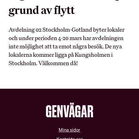
grund av flytt
MEDLEMSKAPET
BRANSCH OCH
ARBETSLIV
Avdelning 02 Stockholm-Gotland byter lokaler
Medlemsförmåner
och under perioden 4-20 mars har avdelningen
Kollektivavtal
Arbetsmiljö
inte möjlighet att ta emot några besök. De nya
Förtroendevald
Myndighet
lokalerna kommer ligga på Kungsholmen i
Utbildningar
Skolinformation
Försäkringar
Stockholm. Välkommen då!
Stipendium
Inkomst­försäkring
Besöksnäringens
Pensionärsmedlem
forsknings- och
utvecklingsfond (BFUF)
Studerandemedlem
Utbildningsrådet för Hotell
Ung i HRF
och Restauranger
GENVÄGAR
Uppdragsredovisning
ARBETSGIVARE
RÅD OCH STÖD
Mina sidor
Kollektivavtalet