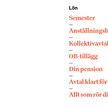
Lön
Semester
Anställningsb
Kollektivavta
OB-tillägg
Din pension
Avtal klart fö
Allt som rör d