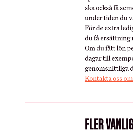
Ung i HRF
ska också få sem
Uppdragsredovisning
under tiden du va
För de extra led
du få ersättning
RÅD OCH STÖD
Om du fått lön p
dagar till exemp
Int
Vanliga frågor
genomsnittliga 
Kontakta oss om 
FLER VANLI