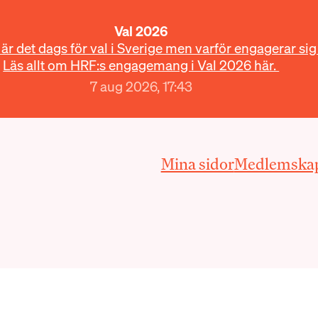
Val 2026
r det dags för val i Sverige men varför engagerar sig
Läs allt om HRF:s engagemang i Val 2026 här.
7 aug 2026, 17:43
Mina sidor
Medlemska
loggar in med BankID