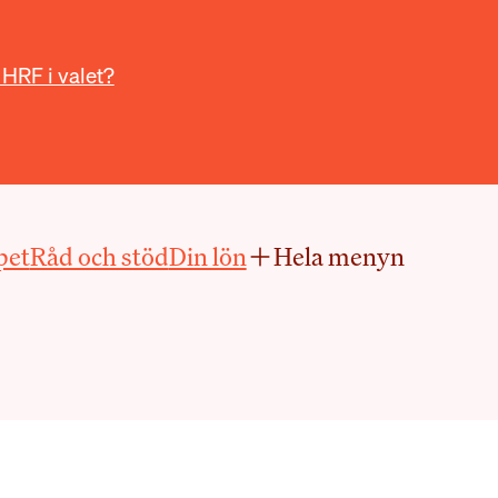
 HRF i valet?
pet
Råd och stöd
Din lön
Hela menyn