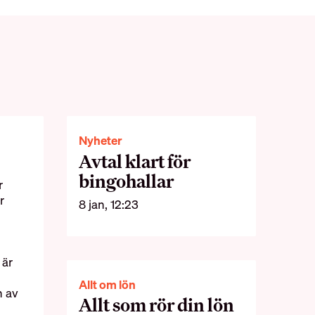
Nyheter
Avtal klart för
bingohallar
r
r
8 jan, 12:23
 är
Allt om lön
n av
Allt som rör din lön