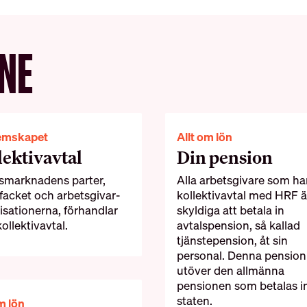
NE
emskapet
Allt om lön
lektivavtal
Din pension
smarknadens parter,
Alla arbetsgivare som ha
 facket och arbetsgivar­
kollektivavtal med HRF ä
isationerna, förhandlar
skyldiga att betala in
ollektiv­avtal.
avtalspension, så kallad
tjänstepension, åt sin
personal. Denna pension
utöver den allmänna
pensionen som betalas i
staten.
m lön