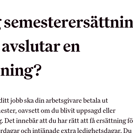
g semesterersättni
DIN LÖN
BRANSCH OC
 avslutar en
ARBETSLIV
Sommarjobb
OB-tillägg
lning?
Arbetsmiljö
Semester
Myndighet
Pension
Skolinformation
Ungdomslöner
Stipendium
itt jobb ska din arbetsgivare betala ut
Anställningsbevis
Besöksnäringens forsknin
ster, oavsett om du blivit uppsagd eller
utvecklingsfond (BF
. Det innebär att du har rätt att få ersättning fö
Utbildningsrådet för Hote
dagar och intjänade extra ledighetsdagar. Du
Restauranger