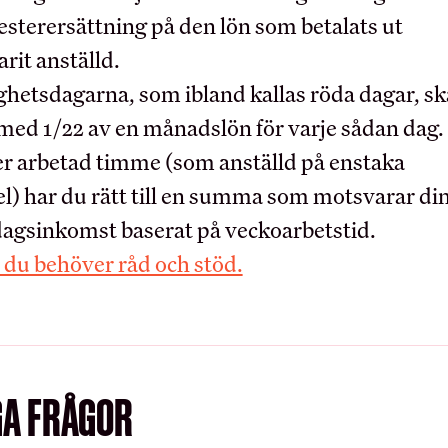
OM HRF
esterersättning på den lön som betalats ut
rit anställd.
Kontakt
ARBETSGIVA
ighetsdagarna, som ibland kallas röda dagar, sk
Vår organisation
 med 1/22 av en månadslön för varje sådan dag.
Press
er arbetad timme (som anställd på enstaka
Kollektivavtalet
Schysta villkor
el) har du rätt till en summa som motsvarar di
Teckna kollektivavta
ernationella samarbeten
dagsinkomst baserat på veckoarbetstid.
Förhandling
Lediga tjänster
du behöver råd och stöd.
GA FRÅGOR