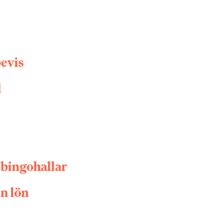
evis
l
r bingohallar
in lön