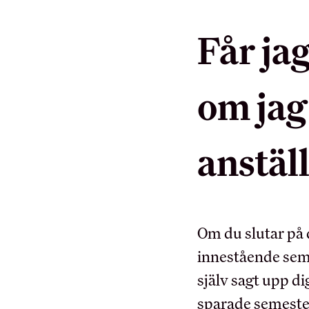
Sök på hrf.net
Får ja
MEDLEMSKAPET
om jag
Medlemsförmåner
Kollektivavtal
anstäl
Förtroendevald
Utbildningar
Försäkringar
Om du slutar på d
Inkomst­försäkring
innestående seme
Pensionärsmedlem
själv sagt upp dig
Studerandemedlem
sparade semester