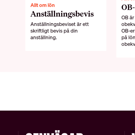
Allt om lön
OB-
Anställningsbevis
OB är
Anställningsbeviset är ett
obekv
skriftligt bevis på din
OB-er
anställning.
på lö
obekv