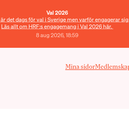
Val 2026
r det dags för val i Sverige men varför engagerar sig
Läs allt om HRF:s engagemang i Val 2026 här.
8 aug 2026, 18:59
Mina sidor
Medlemska
loggar in med BankID