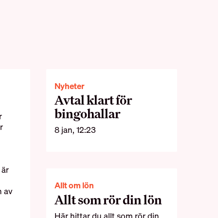
Nyheter
Avtal klart för
bingohallar
r
r
8 jan, 12:23
 är
Allt om lön
n av
Allt som rör din lön
Här hittar du allt som rör din