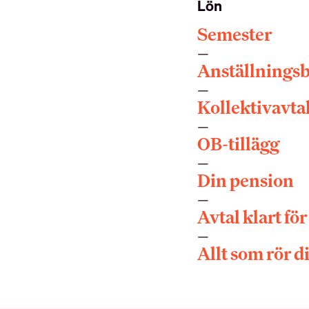
Lön
Semester
Anställningsb
Kollektivavta
OB-tillägg
Din pension
Avtal klart fö
Allt som rör d