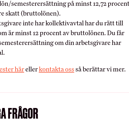
OM HRF
rlön/semesterersättning på minst 12,72 procen
re skatt (bruttolönen).
Kontakt
givare inte har kollektivavtal har du rätt till
ARBETSGIVA
Vår organisation
om är minst 12 procent av bruttolönen. Du får
Press
 semesterersättning om din arbetsgivare har
Kollektivavtalet
Schysta villkor
l.
Teckna kollektivavta
ernationella samarbeten
Förhandling
Lediga tjänster
ster här
eller
kontakta oss
så berättar vi mer.
GA FRÅGOR