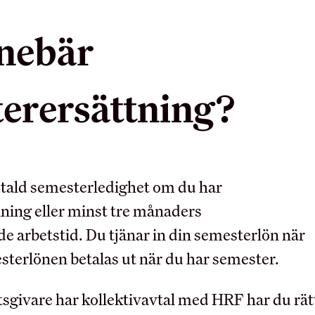
nebär
DIN LÖN
BRANSCH OC
erersättning?
ARBETSLIV
Sommarjobb
OB-tillägg
Arbetsmiljö
Semester
Myndighet
 betald semesterledighet om du har
Pension
Skolinformation
llning eller minst tre månaders
Ungdomslöner
Stipendium
arbetstid. Du tjänar in din semesterlön när
Anställningsbevis
sterlönen betalas ut när du har semester.
Besöksnäringens forsknin
utvecklingsfond (BF
Utbildningsrådet för Hote
sgivare har kollektivavtal med HRF har du rät
Restauranger