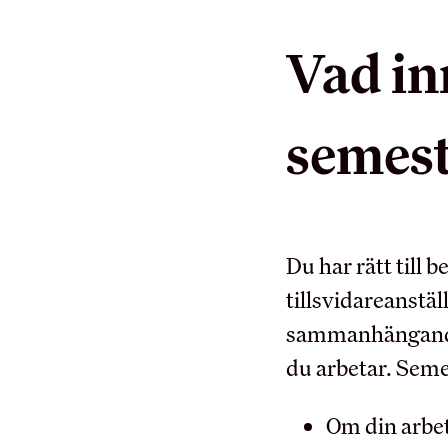
Sök på hrf.net
Vad in
MEDLEMSKAPET
semest
Medlemsförmåner
Kollektivavtal
Förtroendevald
Du har rätt till
Utbildningar
tillsvidareanstä
Försäkringar
sammanhängande 
Inkomst­försäkring
du arbetar. Seme
Pensionärsmedlem
Studerandemedlem
Om din arbet