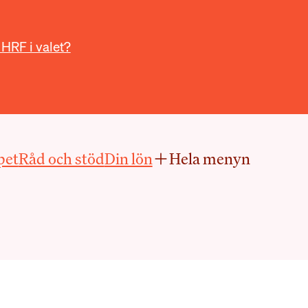
 HRF i valet?
pet
Råd och stöd
Din lön
Hela menyn