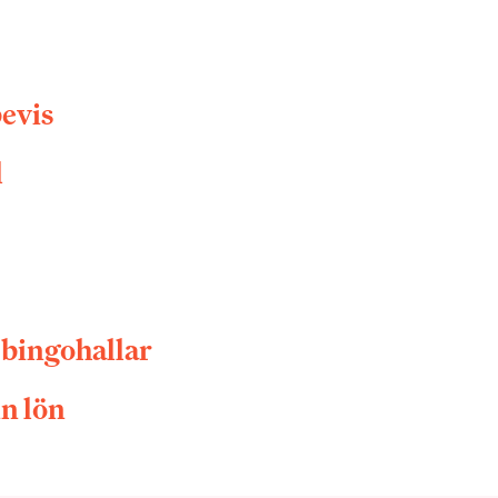
evis
l
r bingohallar
in lön