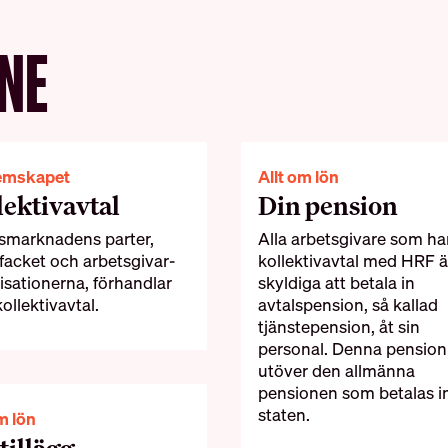
NE
emskapet
Allt om lön
lektivavtal
Din pension
smarknadens parter,
Alla arbetsgivare som ha
 facket och arbetsgivar­
kollektivavtal med HRF ä
isationerna, förhandlar
skyldiga att betala in
ollektiv­avtal.
avtalspension, så kallad
tjänstepension, åt sin
personal. Denna pension
utöver den allmänna
pensionen som betalas i
staten.
m lön