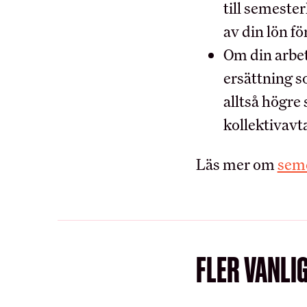
Ung i HRF
till semeste
Uppdragsredovisning
av din lön fö
Om din arbets
ersättning s
RÅD OCH STÖD
alltså högre
kollektivavta
Int
Vanliga frågor
Läs mer om
seme
FLER VANLI