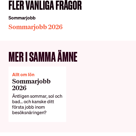
FLER VANLIGA FRÅGOR
Vanliga frågor
Teckna kollektivavtal
Förhandling
Sommarjobb
DIN LÖN
Sommarjobb 2026
IN ENGLISH
Sommarjobb
OB-tillägg
MER I SAMMA ÄMNE
About HRF
Semester
The membership
Pension
Join us
Ungdomslöner
Allt om lön
Everything related to your
Sommarjobb
Anställningsbevis
salary
2026
Äntligen sommar, sol och
bad... och kanske ditt
OM HRF
första jobb inom
besöksnäringen?
Kontakt
Vår organisation
Press