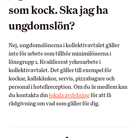
som kock. Ska jag ha
MEDLEMSKAPET
BRANSCH OCH
ungdomslön?
ARBETSLIV
Medlemsförmåner
Kollektivavtal
Arbetsmiljö
Nej, ungdomslönerna i kollektivavtalet gäller
Förtroendevald
Myndighet
inte för arbete som tillhör minimilönerna i
Utbildningar
Skolinformation
lönegrupp 1. Kvalificerat yrkesarbete i
Försäkringar
Stipendium
kollektivavtalet. Det gäller till exempel för
Inkomst­försäkring
Besöksnäringens
kockar, kallskänkor, servis, pizzabagare och
Pensionärsmedlem
forsknings- och
utvecklingsfond (BFUF)
personal i hotellreception. Om du är medlem kan
Studerandemedlem
Utbildningsrådet för Hotell
du kontakta din
lokala avdelning
för att få
Ung i HRF
och Restauranger
rådgivning om vad som gäller för dig.
Uppdragsredovisning
ARBETSGIVARE
RÅD OCH STÖD
Kollektivavtalet