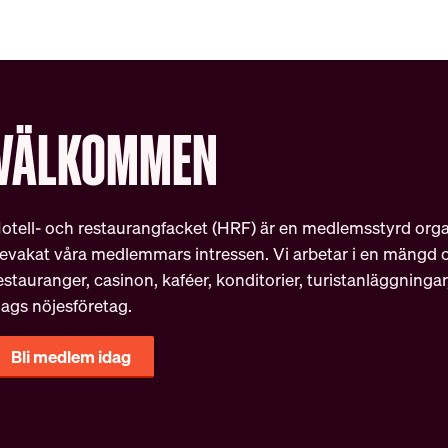
VÄLKOMMEN
otell- och restaurangfacket (HRF) är en medlemsstyrd orga
evakat våra medlemmars intressen. Vi arbetar i en mängd ol
estauranger, casinon, kaféer, konditorier, turistanläggninga
lags nöjesföretag.
Bli medlem idag