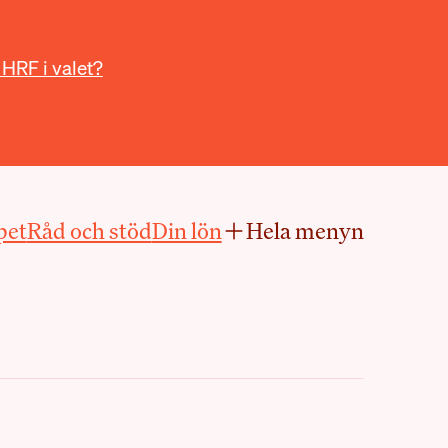
 HRF i valet?
pet
Råd och stöd
Din lön
Hela menyn