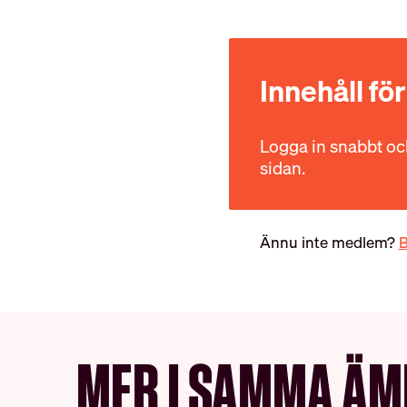
Ung i HRF
Uppdragsredovisning
Innehåll fö
RÅD OCH STÖD
Logga in snabbt och
sidan.
Int
Vanliga frågor
Ännu inte medlem?
B
MER I SAMMA ÄM