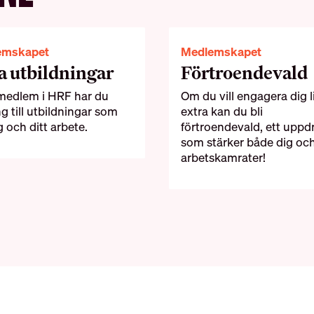
emskapet
Medlemskapet
a utbildningar
Förtroendevald
edlem i HRF har du
Om du vill engagera dig l
ng till utbildningar som
extra kan du bli
g och ditt arbete.
förtroendevald, ett uppd
som stärker både dig oc
arbetskamrater!