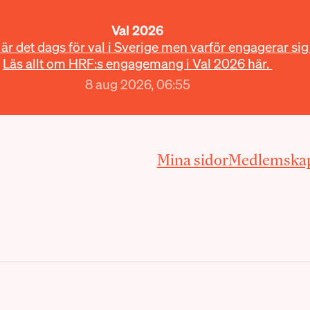
Val 2026
r det dags för val i Sverige men varför engagerar sig
Läs allt om HRF:s engagemang i Val 2026 här.
8 aug 2026, 06:55
Mina sidor
Medlemska
loggar in med BankID