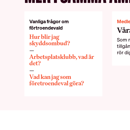
Vanliga frågor om
Medl
förtroendevald
Vår
Hur blir jag
Som m
skyddsombud?
tillgå
rör di
Arbetsplatsklubb, vad är
det?
Vad kan jag som
företroendeval göra?