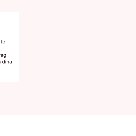
ite
rag
h dina