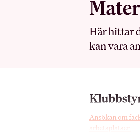
Mater
Sök på hrf.net
Här hittar
MEDLEMSKAPET
kan vara a
Medlemsförmåner
Kollektivavtal
Förtroendevald
Utbildningar
Klubbstyr
Försäkringar
Inkomst­försäkring
Ansökan om fackli
Pensionärsmedlem
arbetsplatsen
Studerandemedlem